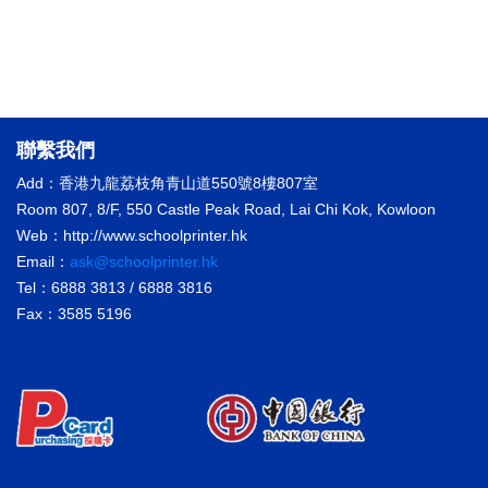
聯繫我們
Add：香港九龍荔枝角青山道550號8樓807室
Room 807, 8/F, 550 Castle Peak Road, Lai Chi Kok, Kowloon
Web：http://www.schoolprinter.hk
Email：
ask@schoolprinter.hk
Tel：6888 3813 / 6888 3816
Fax：3585 5196