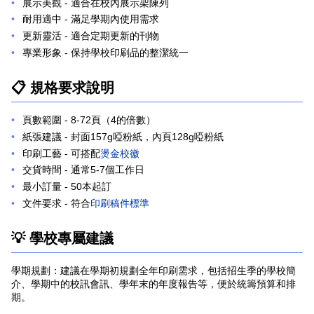
展示美觀
- 適合在校內展示架陳列
耐用適中
- 滿足學期內使用需求
更新靈活
- 適合定期更新的刊物
專業形象
- 保持學校印刷品的整潔統一
📋 規格要求說明
頁數範圍
- 8-72頁（4的倍數）
紙張建議
- 封面157g啞粉紙，內頁128g啞粉紙
印刷工藝
- 可搭配
燙金校徽
交貨時間
- 通常5-7個工作日
最小訂量
- 50本起訂
文件要求
- 符合
印刷稿件標準
💡 學校專屬建議
學期規劃：
期。