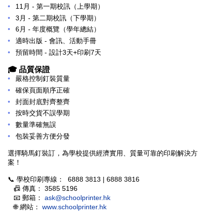
11月
- 第一期校訊（上學期）
3月
- 第二期校訊（下學期）
6月
- 年度概覽（學年總結）
適時出版
- 會訊、活動手冊
預留時間
- 設計3天+印刷7天
🎓 品質保證
嚴格控制釘裝質量
確保頁面順序正確
封面封底對齊整齊
按時交貨不誤學期
數量準確無誤
包裝妥善方便分發
案！
📞 學校印刷專線：
6888 3813 | 6888 3816
📠 傳真：
3585 5196
📧 郵箱：
ask@schoolprinter.hk
🌐 網站：
www.schoolprinter.hk