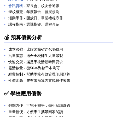
會訊資料
- 家長會、校友會通訊
學校概覽
- 年度報告、發展規劃
活動手冊
- 開放日、畢業禮程序冊
課程指南
- 選課指導、課程介紹
💰 預算優勢分析
成本節省
- 比膠裝節省約40%費用
批量優惠
- 適合全校師生大量印製
快速交貨
- 滿足學校活動時間要求
靈活數量
- 從50本到數千本均可
經費控制
- 幫助學校有效管理印刷預算
性價比高
- 在有限預算內實現最佳效果
✅ 學校應用優勢
翻閱方便
- 可完全攤平，學生閱讀舒適
重量輕便
- 方便學生攜帶回家閱讀