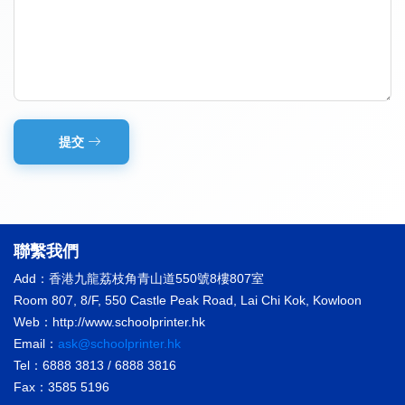
提交
聯繫我們
Add：香港九龍荔枝角青山道550號8樓807室
Room 807, 8/F, 550 Castle Peak Road, Lai Chi Kok, Kowloon
Web：http://www.schoolprinter.hk
Email：
ask@schoolprinter.hk
Tel：6888 3813 / 6888 3816
Fax：3585 5196