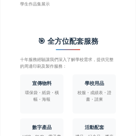
學生作品集展示
🎯 全方位配套服務
的周邊印刷及製作服務：
宣傳物料
學校用品
幅・海報
書・請柬
數字產品
活動配套