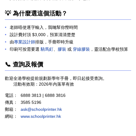
💡 為什麼選這個活動？
老師唔使逐字輸入，我哋幫你慳時間
設計費封頂 $3,000，預算清清楚楚
由
專業設計師
排版，手冊即時升級
印刷可按需要選
騎馬釘
、
膠裝
或
穿線膠裝
，靈活配合學校預算
📞 查詢及報價
歡迎全港學校提前規劃新學年手冊，即日起接受查詢。
活動有效期：2026年內落單有效
電話：
6888 3813 | 6888 3816
傳真：
3585 5196
郵箱：
ask@schoolprinter.hk
網站：
www.schoolprinter.hk