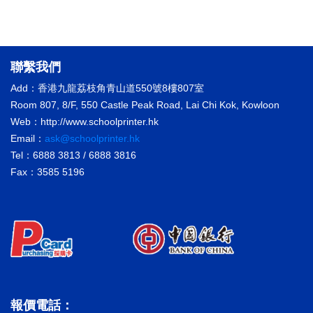
聯繫我們
Add：香港九龍荔枝角青山道550號8樓807室
Room 807, 8/F, 550 Castle Peak Road, Lai Chi Kok, Kowloon
Web：http://www.schoolprinter.hk
Email：
ask@schoolprinter.hk
Tel：6888 3813 / 6888 3816
Fax：3585 5196
報價電話：